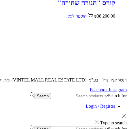
קורס "חגורה שחורה"
38,200.00
₪
הוספה לסל
וינטל קניון נדל"ן בע"מ (VINTEL MALL REAL ESTATE LTDׁׂ) זאת חברה שנותנת פתרונות השקעות , יזמות , תיווך ולימודי נדל"ן. היא מקיפה את תחום הנדל"ן מכל מישוריה.
Facebook
Instagram
Search for:>
Search
Login / Register
Type to search
Search for:>