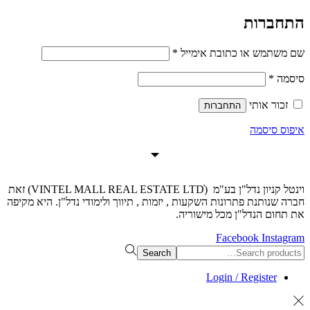
התחברות
חובה
שם משתמש או כתובת אימייל
*
חובה
סיסמה
*
זכור אותי
התחברות
איפוס סיסמה
וינטל קניון נדל"ן בע"מ (VINTEL MALL REAL ESTATE LTDׁׂ) זאת
חברה שנותנת פתרונות השקעות , יזמות , תיווך ולימודי נדל"ן. היא מקיפה
את תחום הנדל"ן מכל מישוריה.
Facebook
Instagram
Search
Search
for:>
Login / Register