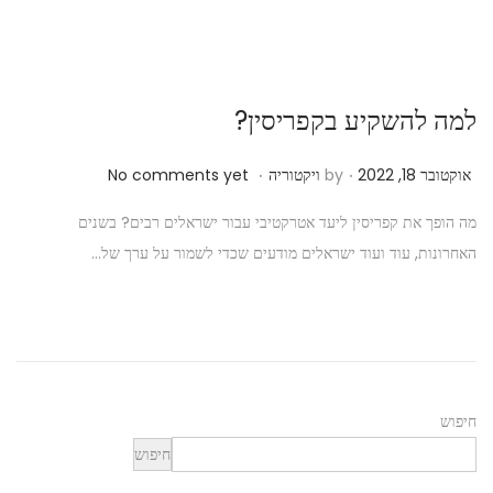
למה להשקיע בקפריסין?
.
.
P
א
אוקטובר 18, 2022
by
ויקטוריה
No comments yet
o
ו
מה הופך את קפריסין ליעד אטרקטיבי עבור ישראלים רבים? בשנים
s
ק
האחרונות, עוד ועוד ישראלים מודעים שכדי לשמור על ערך של…
t
ט
e
ו
d
ב
o
ר
n
1
8
חיפוש
,
חיפוש
2