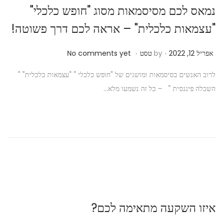
נמאס לכם מסיסמאות מסוג "חופש כלכלי"
0
2
"עצמאות כלכלית" – אראה לכם דרך פשוטה!
2
.
.
P
א
אפריל 12, 2022
by
טסט
No comments yet
o
פ
לרוב האנשים בסיסמאות ומושגים של "חופש כלכלי " "עצמאות כלכלית" "
s
ר
השכלה פיננסית " – כל זה נשמעו מלא…
t
י
e
ל
d
1
o
9
n
,
2
0
2
איזו השקעה מתאימה לכם?
2