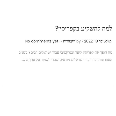
למה להשקיע בקפריסין?
.
.
P
א
אוקטובר 18, 2022
by
ויקטוריה
No comments yet
o
ו
מה הופך את קפריסין ליעד אטרקטיבי עבור ישראלים רבים? בשנים
s
ק
האחרונות, עוד ועוד ישראלים מודעים שכדי לשמור על ערך של…
t
ט
e
ו
d
ב
o
ר
n
1
8
,
2