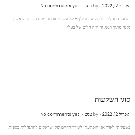
.
.
P
א
אפריל 12, 2022
by
טסט
No comments yet
o
פ
כשאני התחלתי להשקיע בנדל"ן – לא עשיתי את זה מסודר. נכס הראשון
s
ר
נקנה מתוך רגש. זה היה חלום של בעלי…
t
י
e
ל
d
1
o
2
n
,
2
0
2
סוגי השקעות
2
.
.
P
א
אפריל 12, 2022
by
טסט
No comments yet
o
ו
כשעליתי לארץ אני הופתעתי לאורך החיים של ישראלים להתנהלות כספית.
s
ק