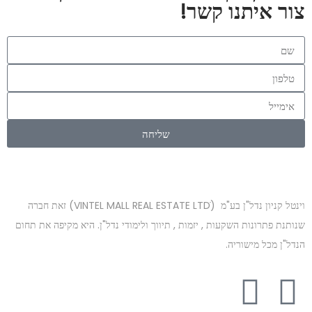
צור איתנו קשר!
שליחה
וינטל קניון נדל"ן בע"מ (VINTEL MALL REAL ESTATE LTDׁׂ) זאת חברה
שנותנת פתרונות השקעות , יזמות , תיווך ולימודי נדל"ן. היא מקיפה את תחום
הנדל"ן מכל מישוריה.