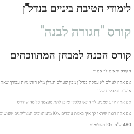
לימודי חטיבת ביניים בנדל"ן
קורס "חגורה לבנה"
קורס הכנה למבחן המתווכחים
הקורס יתאים לך אם –
אם אתה לעולם לא עסקת בנדל"ן מבין שעולם הנדלן מלא הזדמנויות עבורך שאתה
אישית וכלכלית שלך
אם אתה יודע שמגיע לך חופש כלכלי ומוכן לתת מעצמך כל מה שידרש
אם אתה רוצה שיראו לך איך באמת עובדים 10% מהמתווכים המצליחנים שעושים 90% מהכסף בענף
480 ש"ח ב10 תשלומים