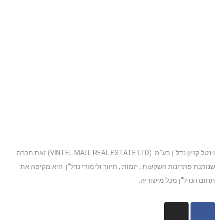
וינטל קניון נדל"ן בע"מ (VINTEL MALL REAL ESTATE LTDׁׂ) זאת חברה
שנותנת פתרונות השקעות , יזמות , תיווך ולימודי נדל"ן. היא מקיפה את
תחום הנדל"ן מכל מישוריה.